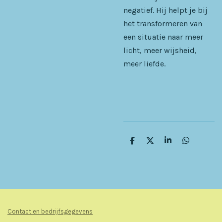
negatief. Hij helpt je bij
het transformeren van
een situatie naar meer
licht, meer wijsheid,
meer liefde.
D
D
S
D
e
e
h
e
l
e
a
l
e
l
r
e
n
e
n
Contact en bedrijfsgegevens