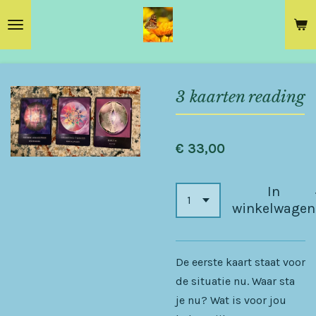
Ga
direct
naar
de
hoofdinhoud
3 kaarten reading
€ 33,00
In
winkelwagen
De eerste kaart staat voor
de situatie nu. Waar sta
je nu? Wat is voor jou