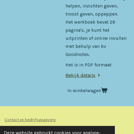
helpen, inzichten geven,
troost geven, oppeppen.
Het werkboek bevat 29
pagina's, je kunt het
uitprinten of online invullen
met behulp van bv
Goodnotes.
Het is in PDF formaat
Bekijk details
In winkelwagen
Contact en bedrijfsgegevens
Algemene Voorwaarden
Deze website gebruikt cookies voor analyse-