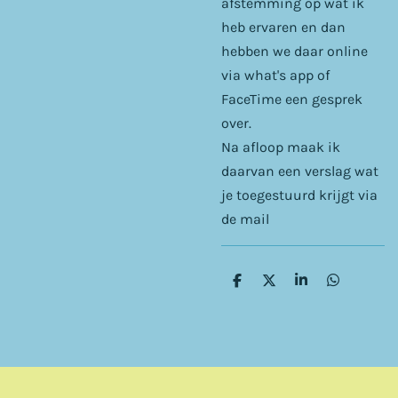
afstemming op wat ik
heb ervaren en dan
hebben we daar online
via what's app of
FaceTime een gesprek
over.
Na afloop maak ik
daarvan een verslag wat
je toegestuurd krijgt via
de mail
D
D
S
D
e
e
h
e
l
e
a
l
e
l
r
e
n
e
n