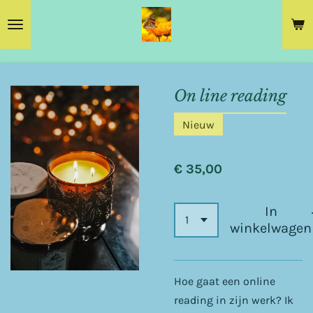
Ga
direct
naar
de
hoofdinhoud
On line reading
Nieuw
€ 35,00
In
winkelwagen
Hoe gaat een online
reading in zijn werk? Ik