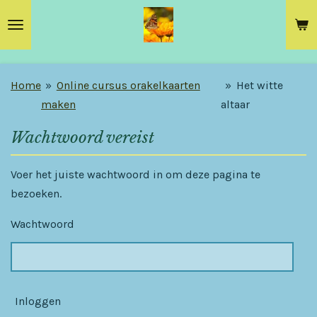
Ga
direct
naar
de
Home
»
Online cursus orakelkaarten
»
Het witte
hoofdinhoud
maken
altaar
Wachtwoord vereist
Voer het juiste wachtwoord in om deze pagina te
bezoeken.
Wachtwoord
Inloggen