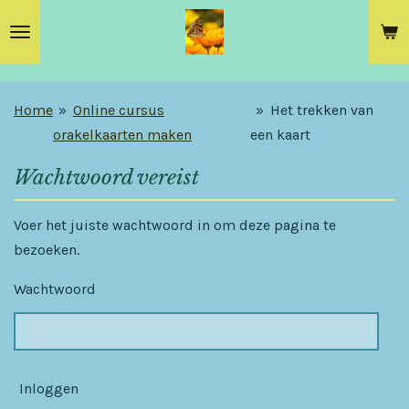
Ga
direct
naar
de
Home
»
Online cursus
»
Het trekken van
hoofdinhoud
orakelkaarten maken
een kaart
Wachtwoord vereist
Voer het juiste wachtwoord in om deze pagina te
bezoeken.
Wachtwoord
Inloggen