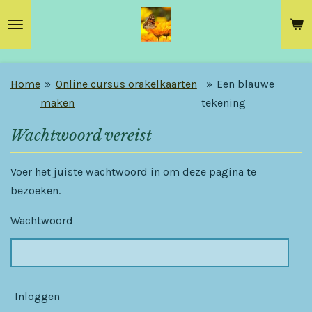
Ga
direct
naar
de
Home
»
Online cursus orakelkaarten
»
Een blauwe
hoofdinhoud
maken
tekening
Wachtwoord vereist
Voer het juiste wachtwoord in om deze pagina te
bezoeken.
Wachtwoord
Inloggen